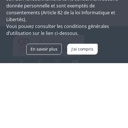
donnée personnelle et sont exemptés de
consentements (Article 82 de la loi Informatique et
Libertés).
Vous pouvez consulter les conditions générales
d’utilisation sur le lien ci-dessous.
En savoir plus
J'ai compris
Archives d'Alsace - Site de Colmar
Bâtiment M / Cité administrative
3, rue Fleischhauer
F-68026 COLMAR
(+33) 3 89 21 97 00
Nous contacter