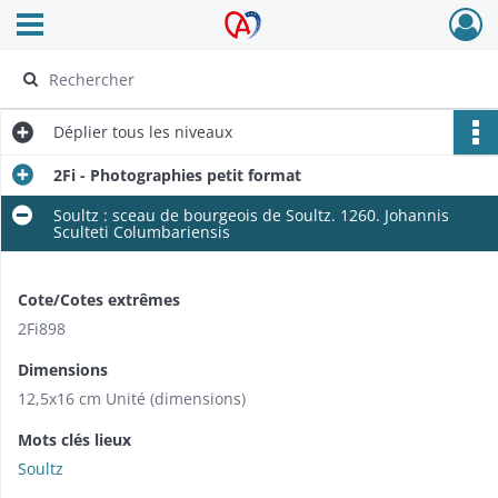
Ouvrir le menu déroulant
Archives Alsace - Colmar
Déplier
tous les niveaux
2Fi - Photographies petit format
Soultz : sceau de bourgeois de Soultz. 1260. Johannis
Sculteti Columbariensis
Cote/Cotes extrêmes
2Fi898
Dimensions
12,5x16 cm Unité (dimensions)
Mots clés lieux
Soultz