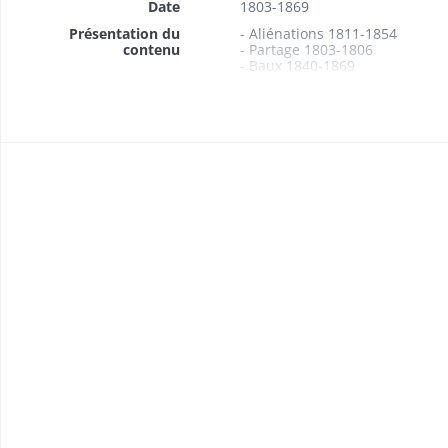
Date
1803-1869
Présentation du
- Aliénations 1811-1854
contenu
- Partage 1803-1806
- Baux 1840-1869
- Adjudication de la chasse 18
- Rentes foncières 1834
- Etats des propriétés foncièr
1847, 1860-1861, 1865-1867, 1
- Anticipations, abornements 