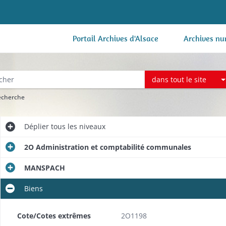
Portail Archives d'Alsace
Archives nu
dans tout le site
recherche
Déplier
tous les niveaux
2O Administration et comptabilité communales
MANSPACH
Biens
Cote/Cotes extrêmes
2O1198