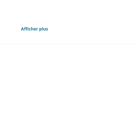
64
Afficher plus
es, rentes et créances mobilières 1835 1835, 1840-1841, 1845
869
1804-1846