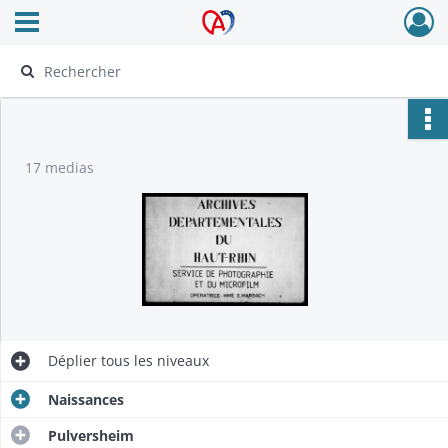
Ouvrir le menu déroulant
Archives Alsace - Colmar
17 medias
Déplier
tous les niveaux
Naissances
Pulversheim