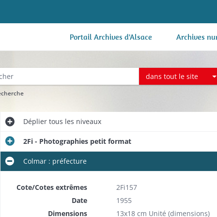
Portail Archives d'Alsace
Archives nu
dans tout le site
recherche
Déplier
tous les niveaux
2Fi - Photographies petit format
Colmar : préfecture
Cote/Cotes extrêmes
2Fi157
Date
1955
Dimensions
13x18 cm Unité (dimensions)