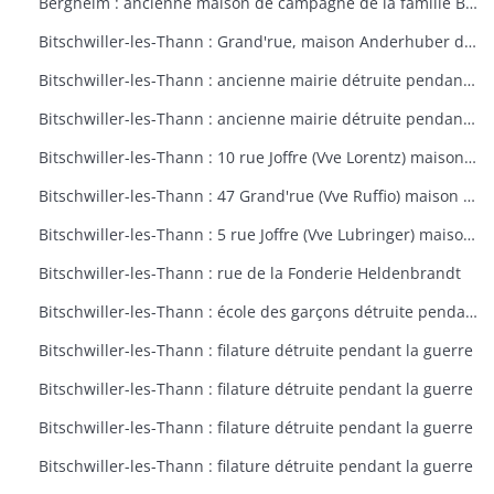
Bergheim : ancienne maison de campagne de la famille Bourste, actuellement hospice municipal
Bitschwiller-les-Thann : Grand'rue, maison Anderhuber détruite pendant la guerre
Bitschwiller-les-Thann : ancienne mairie détruite pendant la guerre
Bitschwiller-les-Thann : ancienne mairie détruite pendant la guerre
Bitschwiller-les-Thann : 10 rue Joffre (Vve Lorentz) maison détruite pendant la guerre
Bitschwiller-les-Thann : 47 Grand'rue (Vve Ruffio) maison détruite pendant la guerre
Bitschwiller-les-Thann : 5 rue Joffre (Vve Lubringer) maison détruite pendant la guerre
Bitschwiller-les-Thann : rue de la Fonderie Heldenbrandt
Bitschwiller-les-Thann : école des garçons détruite pendant la guerre
Bitschwiller-les-Thann : filature détruite pendant la guerre
Bitschwiller-les-Thann : filature détruite pendant la guerre
Bitschwiller-les-Thann : filature détruite pendant la guerre
Bitschwiller-les-Thann : filature détruite pendant la guerre