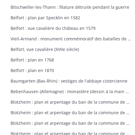
Bitschwiller-les-Thann : filature détruite pendant la guerre
Belfort : plan par Specklin en 1582
Belfort : vue cavalière du château en 1579
Vieil-Armand : monument commémoratif des batailles de la 1ère guerre mondiale
Belfort, vue cavalière (XVIIe siècle)
Belfort : plan en 1768
Belfort : plan en 1870
Baumgarten (Bas-Rhin) : vestiges de l'abbaye cistercienne
Bebenhausen (Allemagne) : monastère (dessin à la main de 1683)
Blotzheim : plan et arpentage du ban de la commune de Blotzheim (plan dressé sur ordre de l'intendant vers 1765)
Blotzheim : plan et arpentage du ban de la commune de Blotzheim (plan dressé sur ordre de l'intendant vers 1765)
Blotzheim : plan et arpentage du ban de la commune de Blotzheim (plan dressé sur ordre de l'intendant vers 1765)
Blotzheim : plan et arpentage du ban de la commune de Blotzheim (plan dressé sur ordre de l'intendant vers 1765)