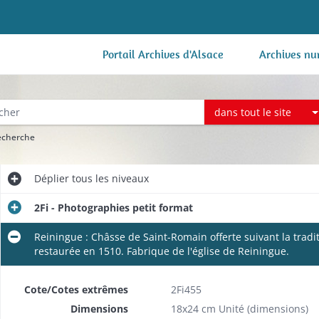
Portail Archives d'Alsace
Archives nu
dans tout le site
recherche
Déplier
tous les niveaux
2Fi - Photographies petit format
Reiningue : Châsse de Saint-Romain offerte suivant la trad
restaurée en 1510. Fabrique de l'église de Reiningue.
Cote/Cotes extrêmes
2Fi455
Dimensions
18x24 cm Unité (dimensions)