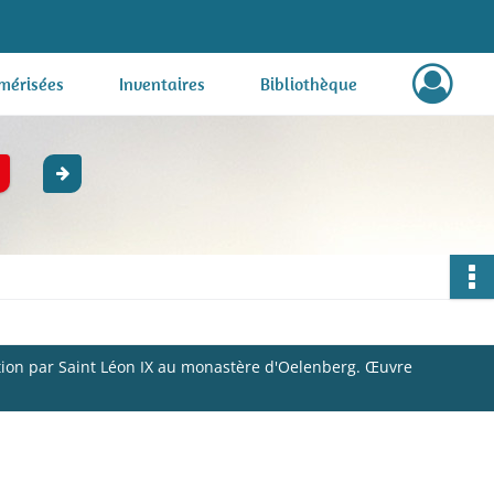
mérisées
Inventaires
Bibliothèque
ition par Saint Léon IX au monastère d'Oelenberg. Œuvre