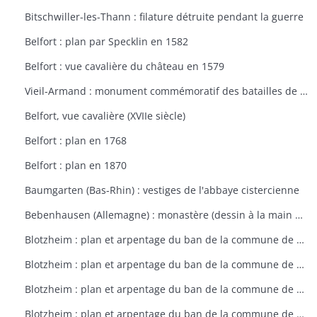
Bitschwiller-les-Thann : filature détruite pendant la guerre
Belfort : plan par Specklin en 1582
Belfort : vue cavalière du château en 1579
Vieil-Armand : monument commémoratif des batailles de la 1ère guerre mondiale
Belfort, vue cavalière (XVIIe siècle)
Belfort : plan en 1768
Belfort : plan en 1870
Baumgarten (Bas-Rhin) : vestiges de l'abbaye cistercienne
Bebenhausen (Allemagne) : monastère (dessin à la main de 1683)
Blotzheim : plan et arpentage du ban de la commune de Blotzheim (plan dressé sur ordre de l'intendant vers 1765)
Blotzheim : plan et arpentage du ban de la commune de Blotzheim (plan dressé sur ordre de l'intendant vers 1765)
Blotzheim : plan et arpentage du ban de la commune de Blotzheim (plan dressé sur ordre de l'intendant vers 1765)
Blotzheim : plan et arpentage du ban de la commune de Blotzheim (plan dressé sur ordre de l'intendant vers 1765)