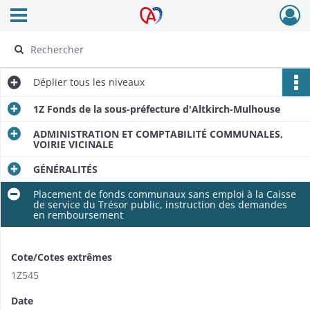
Ouvrir le menu déroulant
Archives Alsace - Colmar
Déplier
tous les niveaux
1Z Fonds de la sous-préfecture d'Altkirch-Mulhouse
ADMINISTRATION ET COMPTABILITÉ COMMUNALES,
VOIRIE VICINALE
GÉNÉRALITÉS
Placement de fonds communaux sans emploi à la Caisse
de service du Trésor public, instruction des demandes
en remboursement
Cote/Cotes extrêmes
1Z545
Date