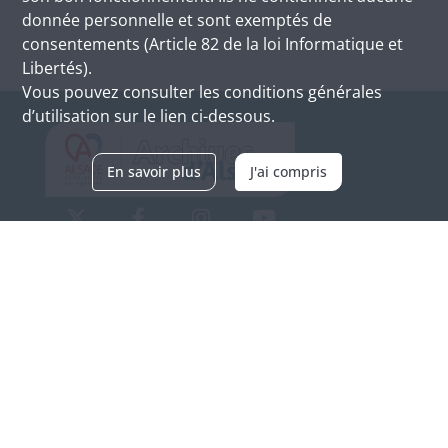
donnée personnelle et sont exemptés de
consentements (Article 82 de la loi Informatique et
Libertés).
Vous pouvez consulter les conditions générales
d’utilisation sur le lien ci-dessous.
En savoir plus
J'ai compris
Archives d'Alsace - Site de Colmar
Bâtiment M / Cité administrative
3, rue Fleischhauer
F-68026 COLMAR
(+33) 3 89 21 97 00
Nous contacter