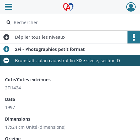
Ouvrir le menu déroulant
Archives Alsace - Colmar
Déplier
tous les niveaux
2Fi - Photographies petit format
Brunstatt : plan cadastral fin XIXe siècle, section D
Cote/Cotes extrêmes
2Fi1424
Date
1997
Dimensions
17x24 cm Unité (dimensions)
Origine