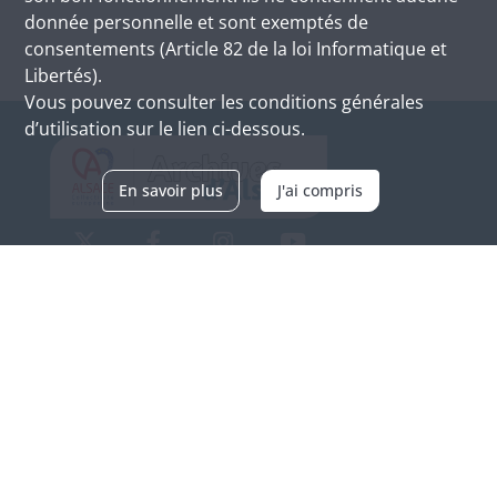
donnée personnelle et sont exemptés de
consentements (Article 82 de la loi Informatique et
Libertés).
Vous pouvez consulter les conditions générales
d’utilisation sur le lien ci-dessous.
En savoir plus
J'ai compris
Archives d'Alsace - Site de Colmar
Bâtiment M / Cité administrative
3, rue Fleischhauer
F-68026 COLMAR
(+33) 3 89 21 97 00
Nous contacter