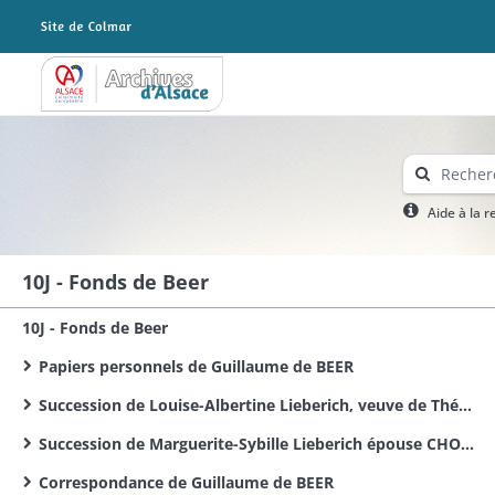
Archives Alsace - Colmar
Aide à la 
10J - Fonds de Beer
10J - Fonds de Beer
Papiers personnels de Guillaume de BEER
Succession de Louise-Albertine Lieberich, veuve de Théophile-Henri Schreiber et tante de Louise-Philippine Chormann, épouse de G. de Beer
Succession de Marguerite-Sybille Lieberich épouse CHORMANN
Correspondance de Guillaume de BEER