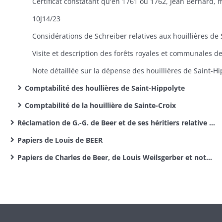
10J14/23
Comptabilité des houllières de Saint-Hippolyte
Comptabilité de la houillière de Sainte-Croix
Réclamation de G.-G. de Beer et de ses héritiers relative à une créance possédée par celui-ci sur la maison palatine et à sa pension octroyée par le duc de Deux-Ponts
Papiers de Louis de BEER
Papiers de Charles de Beer, de Louis Weilsgerber et notes de l'abbé Ingold