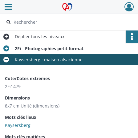
Ouvrir le menu déroulant
Archives Alsace - Colmar
Déplier
tous les niveaux
2Fi - Photographies petit format
Kaysersberg : maison alsacienne
Cote/Cotes extrêmes
2Fi1479
Dimensions
8x7 cm Unité (dimensions)
Mots clés lieux
Kaysersberg
Mots clés matières