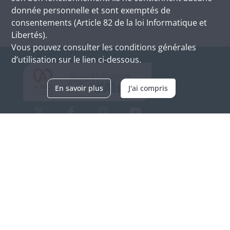
donnée personnelle et sont exemptés de
consentements (Article 82 de la loi Informatique et
Libertés).
Vous pouvez consulter les conditions générales
d’utilisation sur le lien ci-dessous.
En savoir plus
J'ai compris
Archives d'Alsace - Site de Colmar
Bâtiment M / Cité administrative
3, rue Fleischhauer
F-68026 COLMAR
(+33) 3 89 21 97 00
Nous contacter