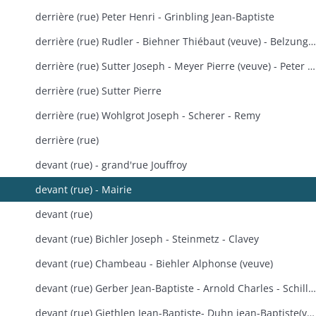
derrière (rue) Peter Henri - Grinbling Jean-Baptiste
derrière (rue) Rudler - Biehner Thiébaut (veuve) - Belzung Victor
derrière (rue) Sutter Joseph - Meyer Pierre (veuve) - Peter Jean-Baptiste
derrière (rue) Sutter Pierre
derrière (rue) Wohlgrot Joseph - Scherer - Remy
derrière (rue)
devant (rue) - grand'rue Jouffroy
devant (rue) - Mairie
devant (rue)
devant (rue) Bichler Joseph - Steinmetz - Clavey
devant (rue) Chambeau - Biehler Alphonse (veuve)
devant (rue) Gerber Jean-Baptiste - Arnold Charles - Schilling
devant (rue) Giethlen Jean-Baptiste- Duhn jean-Baptiste(veuve) - Schneider Jean-Baptiste- Mure Antoine - Schneider H. - Rohmer Antoine - Ramstein - Katez