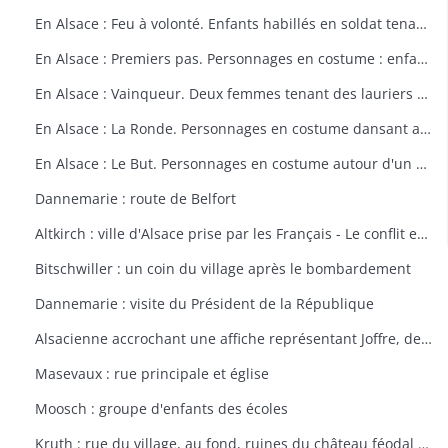
En Alsace : Feu à volonté. Enfants habillés en soldat tenant un fusil. Dessin par Delalain.
En Alsace : Premiers pas. Personnages en costume : enfant allant vers le drapeau français. Dessin par Delalain.
En Alsace : Vainqueur. Deux femmes tenant des lauriers et un homme en costume. Dessin par Delalain.
En Alsace : La Ronde. Personnages en costume dansant autour du drapeau français. Dessin par Delalain.
En Alsace : Le But. Personnages en costume autour d'un drapeau français. Dessin par Delalain
Dannemarie : route de Belfort
Altkirch : ville d'Alsace prise par les Français - Le conflit européen en 1914
Bitschwiller : un coin du village après le bombardement
Dannemarie : visite du Président de la République
Alsacienne accrochant une affiche représentant Joffre, dessin de Th. CROY
Masevaux : rue principale et église
Moosch : groupe d'enfants des écoles
Kruth : rue du village, au fond, ruines du château féodal de Wildenstein