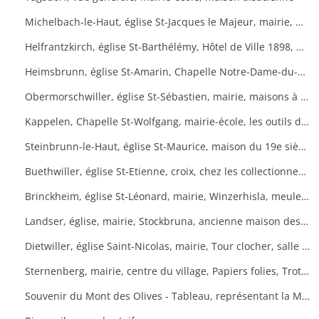
Michelbach-le-Haut, église St-Jacques le Majeur, mairie, maison 1832, fontaine, fête du pain
Helfrantzkirch, église St-Barthélémy, Hôtel de Ville 1898, maison alsacienne
Heimsbrunn, église St-Amarin, Chapelle Notre-Dame-du-Chêne, Maison Ste-Anne, mairie
Obermorschwiller, église St-Sébastien, mairie, maisons à colombages
Kappelen, Chapelle St-Wolfgang, mairie-école, les outils d'antan, chez le collectionneur de tracteurs
Steinbrunn-le-Haut, église St-Maurice, maison du 19e siècle, vue générale
Buethwiller, église St-Etienne, croix, chez les collectionneurs
Brinckheim, église St-Léonard, mairie, Winzerhisla, meule 1597, moulin
Landser, église, mairie, Stockbruna, ancienne maison des sœurs, Monastère St-Alphonse
Dietwiller, église Saint-Nicolas, mairie, Tour clocher, salle des fêtes
Sternenberg, mairie, centre du village, Papiers folies, Trotta Hisla
Souvenir du Mont des Olives - Tableau, représentant la Mort, à l'entrée du dortoir peint par Père M. Joseph (Baron de Géramb, général autrichien, mort en 1848 comme procurateur des Trappistes).