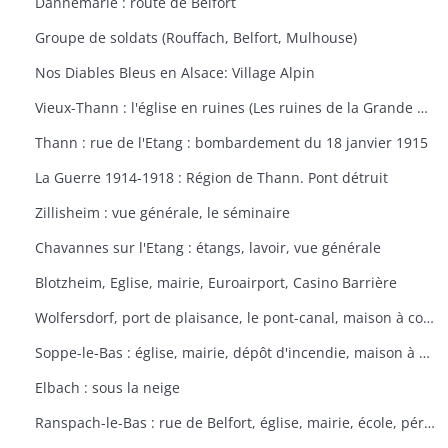
Dannemarie : route de Belfort
Groupe de soldats (Rouffach, Belfort, Mulhouse)
Nos Diables Bleus en Alsace: Village Alpin
Vieux-Thann : l'église en ruines (Les ruines de la Grande Guerre)
Thann : rue de l'Etang : bombardement du 18 janvier 1915
La Guerre 1914-1918 : Région de Thann. Pont détruit
Zillisheim : vue générale, le séminaire
Chavannes sur l'Etang : étangs, lavoir, vue générale
Blotzheim, Eglise, mairie, Euroairport, Casino Barrière
Wolfersdorf, port de plaisance, le pont-canal, maison à colombages
Soppe-le-Bas : église, mairie, dépôt d'incendie, maison à colombages
Elbach : sous la neige
Ranspach-le-Bas : rue de Belfort, église, mairie, école, périscolaire, platanes plantés sous Napoléon