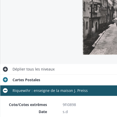
Déplier
tous les niveaux
Cartes Postales
Riquewihr : enseigne de la maison J. Preiss
Cote/Cotes extrêmes
9Fi0898
Date
s.d