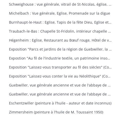
Schweighouse : vue générale, vitrail de St-Nicolas, église, la Doller
Michelbach : Vue générale, Eglise, Promenade sur la digue
Burnhaupt-le-Haut : Eglise, Tapis de la fête Dieu, Eglise et école, Office de la fête Dieu
Traubach-le-Bas : Chapelle St-Fridolin, intérieur chapelle et tableau, Ecole, rue principale
Hégenheim : Eglise, Restaurant au Bœuf rouge, Hôtel de ville, décors floraux
Exposition "Parcs et jardins de la région de Guebwiller, la culture d'un patrimoine florissant" (Communauté de Communes de la Région de Guebwiller, du 15 octobre 2010 au 31 janvier 2011)
Expostion "Au fil de l'industrie textile, un patrimoine insoupçonné" (Communauté de Communes de la Région de Guebwiller, du 11 septembre au 30 octobre 2009)
Exposition "Laissez-vous transporter au fil des siècles" (Communauté de Communes de la Région de Guebwiller, du 26 octobre 2012 au 19 janvier 2013)
Exposition "Laissez-vous conter la vie au Néolithique" (Communauté de Communes de la Région de Guebwiller, du 14 octobre 2011 au 26 janvier 2012)
Guebwiller, vue générale ancienne et vue de l'abbaye de Murbach.
Guebwiller, vue générale ancienne et vue de l'abbaye de Murbach.
Eschentzwiller (peinture à l'huile - auteur et date inconnus)
Zimmersheim (peinture à l'huile de M. Toussaint 1950)