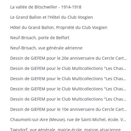
La vallée de Bitschwiller - 1914-1918
Le Grand Ballon et l'Hôtel du Club Vosgien
Hôtel du Grand Ballon, Propriété du Club Vosgien
Neuf-Brisach, porte de Belfort
Neuf-Brisach, vue générale aérienne
Dessin de GIEFEM pour le 20e anniversaire du Cercle Cartophile de Thann et de la Vallée de la Thur. 25-26 novembre 2006. carte n° 17
Dessin de GiEFEM pour le Club Multicollections "Les Chasseurs d'Images", Mulhouse. Carte n° 19 : "50 ans de carnaval à Mulhouse
Dessin de GiEFEM pour le Club Multicollections "Les Chasseurs d'Images", Mulhouse. Carte n° 20 : "L'univers de Tintin
Dessin de GiEFEM pour le Club Multicollections "Les Chasseurs d'Images", Mulhouse. Carte n° 17 : "Nounours a Cent ans
Dessin de GiEFEM pour le Club Multicollections "Les Chasseurs d'Images". Mulhouse. Carte n° 15
Dessin de GIEFEM pour le 10e anniversaire du Cercle Cartophile de Thann et de la Vallée de la Thur. Novembre 1997
Chaumont-sur-Aire (Meuse), rue de Saint-Michel, école. Vue d'une carte postale pour l'exposition de cartes postales anciennes (11 octobre 2009)
Tagsdorf, vue générale, mairie-école, maison alsacienne