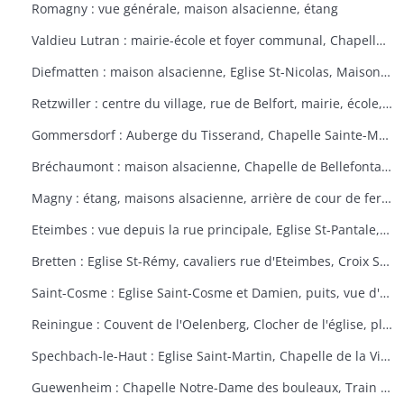
Romagny : vue générale, maison alsacienne, étang
Valdieu Lutran : mairie-école et foyer communal, Chapelle Notre Dame de la Pitié, calvaire, échelle d'écluses sens Valdieu-Retzwiller
Diefmatten : maison alsacienne, Eglise St-Nicolas, Maison natale Barthélémy Gross
Retzwiller : centre du village, rue de Belfort, mairie, école, décors floraux
Gommersdorf : Auberge du Tisserand, Chapelle Sainte-Marguerite, Calvaire rue des Tilleuls
Bréchaumont : maison alsacienne, Chapelle de Bellefontaine, rue de l'église, M.A.R.P.A. (Maison d'accueil rurale pour personne âgées)
Magny : étang, maisons alsacienne, arrière de cour de ferme
Eteimbes : vue depuis la rue principale, Eglise St-Pantale, maison alsacienne
Bretten : Eglise St-Rémy, cavaliers rue d'Eteimbes, Croix St-Eloi
Saint-Cosme : Eglise Saint-Cosme et Damien, puits, vue d'ensemble, ancien presbytère, mairie
Reiningue : Couvent de l'Oelenberg, Clocher de l'église, plan d'eau, cour de ferme
Spechbach-le-Haut : Eglise Saint-Martin, Chapelle de la Vierge, Christ du dimanche des rameaux sur l'âne, Vierge de la Pitié
Guewenheim : Chapelle Notre-Dame des bouleaux, Train de la Doller, lavoir, pierre borne, mur cimetière, Calvaire 1857 avec décorations florales