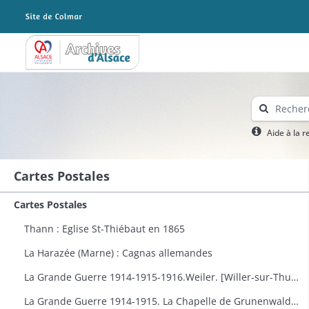
Archives Alsace - Colmar
Aide à la 
Cartes Postales
Cartes Postales
Thann : Eglise St-Thiébaut en 1865
La Harazée (Marne) : Cagnas allemandes
La Grande Guerre 1914-1915-1916.Weiler. [Willer-sur-Thur] : vue générale
La Grande Guerre 1914-1915. La Chapelle de Grunenwald près de Uderdersept habillés en soldat tenant un fusil. Dessin par Delalain.