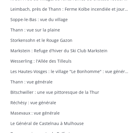
Leimbach, près de Thann : Ferme Kolbe incendiée et journellement bombardée avec les dépendances en ruines
Soppe-le-Bas : vue du village
Thann : vue sur la plaine
Storkensohn et le Rouge Gazon
Markstein : Refuge d'hiver du Ski Club Markstein
Wesserling : l'Allée des Tilleuls
Les Hautes-Vosges : le village "Le Bonhomme" : vue générale
Thann : vue générale
Bitschwiller : une vue pittoresque de la Thur
Réchésy : vue générale
Masevaux : vue générale
Le Général de Castelnau à Mulhouse