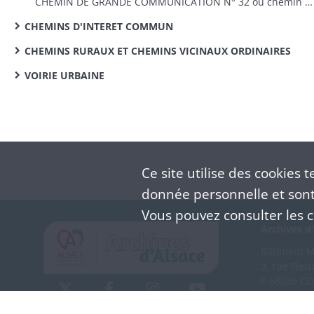
CHEMIN DE GRANDE COMMUNICATION N° 32 ou chemin de grande communication n° 3bis de Sainte-Marie-aux-Mines à Sélestat : tracé, travaux
CHEMINS D'INTERET COMMUN
CHEMINS RURAUX ET CHEMINS VICINAUX ORDINAIRES
VOIRIE URBAINE
Ce site utilise des
cookies
te
donnée personnelle et sont 
Vous pouvez consulter les co
Archives d'
Bâtiment M 
3, rue Flei
F-68026 C
(+33) 3 