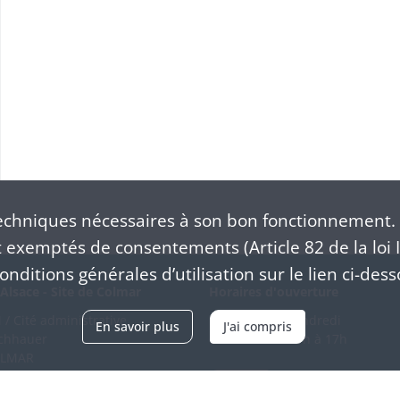
chniques nécessaires à son bon fonctionnement. 
exemptés de consentements (Article 82 de la loi I
nditions générales d’utilisation sur le lien ci-dess
Alsace - Site de Colmar
Horaires d'ouverture
/ Cité administrative
Du mardi au vendredi
En savoir plus
J'ai compris
schhauer
en continu de 9h à 17h
OLMAR
89 21 97 00
Venir