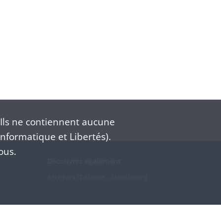
Ils ne contiennent aucune
nformatique et Libertés).
ous.
Découvrez également
Archives d'Alsace - Strasbourg