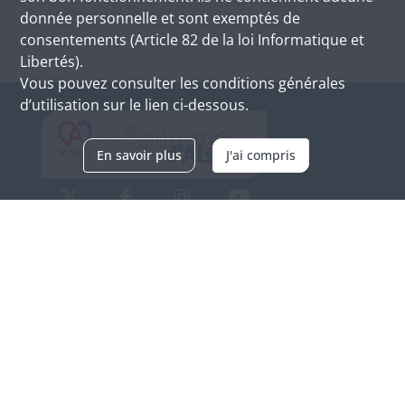
donnée personnelle et sont exemptés de
consentements (Article 82 de la loi Informatique et
Libertés).
Vous pouvez consulter les conditions générales
d’utilisation sur le lien ci-dessous.
En savoir plus
J'ai compris
Archives d'Alsace - Site de Colmar
Bâtiment M / Cité administrative
3, rue Fleischhauer
F-68026 COLMAR
(+33) 3 89 21 97 00
Nous contacter