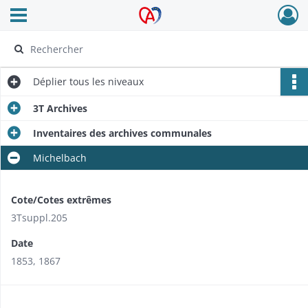
Ouvrir le menu déroulant
Archives Alsace - Colmar
Déplier
tous les niveaux
3T Archives
Inventaires des archives communales
Michelbach
Cote/Cotes extrêmes
3Tsuppl.205
Date
1853, 1867