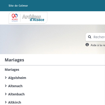
Archives Alsace - Colmar
Aide à la 
Mariages
Mariages
Algolsheim
Altenach
Altenbach
Altkirch