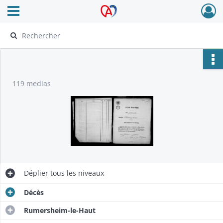
Ouvrir le menu déroulant
Archives Alsace - Colmar
119 medias
Déplier
tous les niveaux
Décès
Rumersheim-le-Haut