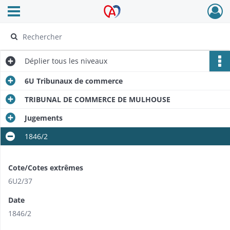
Ouvrir le menu déroulant
Archives Alsace - Colmar
Déplier
tous les niveaux
6U Tribunaux de commerce
TRIBUNAL DE COMMERCE DE MULHOUSE
Jugements
1846/2
Cote/Cotes extrêmes
6U2/37
Date
1846/2