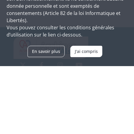
donnée personnelle et sont exemptés de
consentements (Article 82 de la loi Informatique et
Libertés).
Vous pouvez consulter les conditions générales
d’utilisation sur le lien ci-dessous.
En savoir plus
J'ai compris
Archives d'Alsace - Site de Colmar
Bâtiment M / Cité administrative
3, rue Fleischhauer
F-68026 COLMAR
(+33) 3 89 21 97 00
Nous contacter