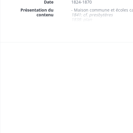
Date
1824-1870
Présentation du
- Maison commune et écoles ca
contenu
1841: cf. presbytères
1838: plan
1836: plan
- Maison forestière 1824-1825
- Puits 1852-1870
- Assurance contre l'incendi
- Corps de garde 1867