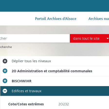
Portail Archives d'Alsace
Archives nu
dans tout le site
recherche
Déplier
tous les niveaux
2O Administration et comptabilité communales
BISCHWIHR
Edifices et travaux
Cote/Cotes extrêmes
2O232