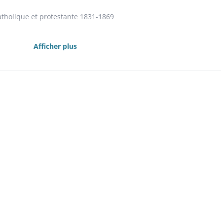
tholique et protestante 1831-1869
Afficher plus
e des bâtiments communaux 1844-1867