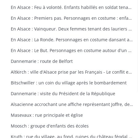
En Alsace : Feu à volonté. Enfants habillés en soldat tenant un fusil. Dessin par Delalain.
En Alsace : Premiers pas. Personnages en costume : enfant allant vers le drapeau français. Dessin par Delalain.
En Alsace : Vainqueur. Deux femmes tenant des lauriers et un homme en costume. Dessin par Delalain.
En Alsace : La Ronde. Personnages en costume dansant autour du drapeau français. Dessin par Delalain.
En Alsace : Le But. Personnages en costume autour d'un drapeau français. Dessin par Delalain
Dannemarie : route de Belfort
Altkirch : ville d'Alsace prise par les Français - Le conflit européen en 1914
Bitschwiller : un coin du village après le bombardement
Dannemarie : visite du Président de la République
Alsacienne accrochant une affiche représentant Joffre, dessin de Th. CROY
Masevaux : rue principale et église
Moosch : groupe d'enfants des écoles
Kruth : rue du village, au fond, ruines du château féodal de Wildenstein