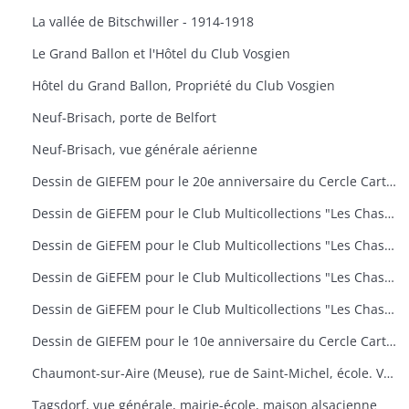
La vallée de Bitschwiller - 1914-1918
Le Grand Ballon et l'Hôtel du Club Vosgien
Hôtel du Grand Ballon, Propriété du Club Vosgien
Neuf-Brisach, porte de Belfort
Neuf-Brisach, vue générale aérienne
Dessin de GIEFEM pour le 20e anniversaire du Cercle Cartophile de Thann et de la Vallée de la Thur. 25-26 novembre 2006. carte n° 17
Dessin de GiEFEM pour le Club Multicollections "Les Chasseurs d'Images", Mulhouse. Carte n° 19 : "50 ans de carnaval à Mulhouse
Dessin de GiEFEM pour le Club Multicollections "Les Chasseurs d'Images", Mulhouse. Carte n° 20 : "L'univers de Tintin
Dessin de GiEFEM pour le Club Multicollections "Les Chasseurs d'Images", Mulhouse. Carte n° 17 : "Nounours a Cent ans
Dessin de GiEFEM pour le Club Multicollections "Les Chasseurs d'Images". Mulhouse. Carte n° 15
Dessin de GIEFEM pour le 10e anniversaire du Cercle Cartophile de Thann et de la Vallée de la Thur. Novembre 1997
Chaumont-sur-Aire (Meuse), rue de Saint-Michel, école. Vue d'une carte postale pour l'exposition de cartes postales anciennes (11 octobre 2009)
Tagsdorf, vue générale, mairie-école, maison alsacienne