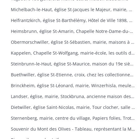
Michelbach-le-Haut, église St-Jacques le Majeur, mairie, maison 1832, fontaine, fête du pain
Helfrantzkirch, église St-Barthélémy, Hôtel de Ville 1898, maison alsacienne
Heimsbrunn, église St-Amarin, Chapelle Notre-Dame-du-Chêne, Maison Ste-Anne, mairie
Obermorschwiller, église St-Sébastien, mairie, maisons à colombages
Kappelen, Chapelle St-Wolfgang, mairie-école, les outils d'antan, chez le collectionneur de tracteurs
Steinbrunn-le-Haut, église St-Maurice, maison du 19e siècle, vue générale
Buethwiller, église St-Etienne, croix, chez les collectionneurs
Brinckheim, église St-Léonard, mairie, Winzerhisla, meule 1597, moulin
Landser, église, mairie, Stockbruna, ancienne maison des sœurs, Monastère St-Alphonse
Dietwiller, église Saint-Nicolas, mairie, Tour clocher, salle des fêtes
Sternenberg, mairie, centre du village, Papiers folies, Trotta Hisla
Souvenir du Mont des Olives - Tableau, représentant la Mort, à l'entrée du dortoir peint par Père M. Joseph (Baron de Géramb, général autrichien, mort en 1848 comme procurateur des Trappistes).