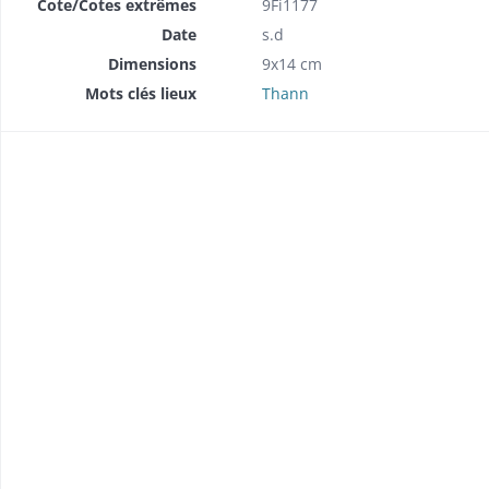
Cote/Cotes extrêmes
9Fi1177
Date
s.d
Dimensions
9x14 cm
Mots clés lieux
Thann