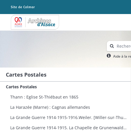
Archives Alsace - Colmar
Aide à la 
Cartes Postales
Cartes Postales
Thann : Eglise St-Thiébaut en 1865
La Harazée (Marne) : Cagnas allemandes
La Grande Guerre 1914-1915-1916.Weiler. [Willer-sur-Thur] : vue générale
La Grande Guerre 1914-1915. La Chapelle de Grunenwald près de Uderdersept habillés en soldat tenant un fusil. Dessin par Delalain.