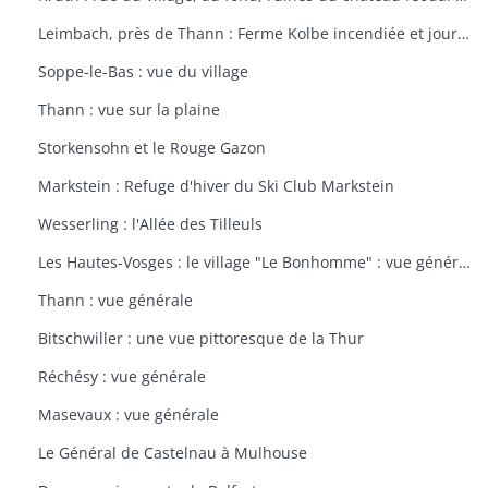
Leimbach, près de Thann : Ferme Kolbe incendiée et journellement bombardée avec les dépendances en ruines
Soppe-le-Bas : vue du village
Thann : vue sur la plaine
Storkensohn et le Rouge Gazon
Markstein : Refuge d'hiver du Ski Club Markstein
Wesserling : l'Allée des Tilleuls
Les Hautes-Vosges : le village "Le Bonhomme" : vue générale
Thann : vue générale
Bitschwiller : une vue pittoresque de la Thur
Réchésy : vue générale
Masevaux : vue générale
Le Général de Castelnau à Mulhouse