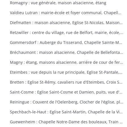
Romagny : vue générale, maison alsacienne, étang
Valdieu Lutran : mairie-école et foyer communal, Chapelle Notre Dame de la Pitié, calvaire, échelle d'écluses sens Valdieu-Retzwiller
Diefmatten : maison alsacienne, Eglise St-Nicolas, Maison natale Barthélémy Gross
Retzwiller : centre du village, rue de Belfort, mairie, école, décors floraux
Gommersdorf : Auberge du Tisserand, Chapelle Sainte-Marguerite, Calvaire rue des Tilleuls
Bréchaumont : maison alsacienne, Chapelle de Bellefontaine, rue de l'église, M.A.R.P.A. (Maison d'accueil rurale pour personne âgées)
Magny : étang, maisons alsacienne, arrière de cour de ferme
Eteimbes : vue depuis la rue principale, Eglise St-Pantale, maison alsacienne
Bretten : Eglise St-Rémy, cavaliers rue d'Eteimbes, Croix St-Eloi
Saint-Cosme : Eglise Saint-Cosme et Damien, puits, vue d'ensemble, ancien presbytère, mairie
Reiningue : Couvent de l'Oelenberg, Clocher de l'église, plan d'eau, cour de ferme
Spechbach-le-Haut : Eglise Saint-Martin, Chapelle de la Vierge, Christ du dimanche des rameaux sur l'âne, Vierge de la Pitié
Guewenheim : Chapelle Notre-Dame des bouleaux, Train de la Doller, lavoir, pierre borne, mur cimetière, Calvaire 1857 avec décorations florales