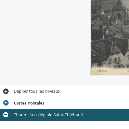
Déplier
tous les niveaux
Cartes Postales
Thann : la collégiale Saint-Thiébault