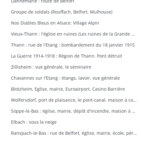
Dannemarie : route de Belfort
Groupe de soldats (Rouffach, Belfort, Mulhouse)
Nos Diables Bleus en Alsace: Village Alpin
Vieux-Thann : l'église en ruines (Les ruines de la Grande Guerre)
Thann : rue de l'Etang : bombardement du 18 janvier 1915
La Guerre 1914-1918 : Région de Thann. Pont détruit
Zillisheim : vue générale, le séminaire
Chavannes sur l'Etang : étangs, lavoir, vue générale
Blotzheim, Eglise, mairie, Euroairport, Casino Barrière
Wolfersdorf, port de plaisance, le pont-canal, maison à colombages
Soppe-le-Bas : église, mairie, dépôt d'incendie, maison à colombages
Elbach : sous la neige
Ranspach-le-Bas : rue de Belfort, église, mairie, école, périscolaire, platanes plantés sous Napoléon