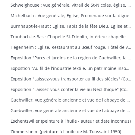
Schweighouse : vue générale, vitrail de St-Nicolas, église, la Doller
Michelbach : Vue générale, Eglise, Promenade sur la digue
Burnhaupt-le-Haut : Eglise, Tapis de la fête Dieu, Eglise et école, Office de la fête Dieu
Traubach-le-Bas : Chapelle St-Fridolin, intérieur chapelle et tableau, Ecole, rue principale
Hégenheim : Eglise, Restaurant au Bœuf rouge, Hôtel de ville, décors floraux
Exposition "Parcs et jardins de la région de Guebwiller, la culture d'un patrimoine florissant" (Communauté de Communes de la Région de Guebwiller, du 15 octobre 2010 au 31 janvier 2011)
Expostion "Au fil de l'industrie textile, un patrimoine insoupçonné" (Communauté de Communes de la Région de Guebwiller, du 11 septembre au 30 octobre 2009)
Exposition "Laissez-vous transporter au fil des siècles" (Communauté de Communes de la Région de Guebwiller, du 26 octobre 2012 au 19 janvier 2013)
Exposition "Laissez-vous conter la vie au Néolithique" (Communauté de Communes de la Région de Guebwiller, du 14 octobre 2011 au 26 janvier 2012)
Guebwiller, vue générale ancienne et vue de l'abbaye de Murbach.
Guebwiller, vue générale ancienne et vue de l'abbaye de Murbach.
Eschentzwiller (peinture à l'huile - auteur et date inconnus)
Zimmersheim (peinture à l'huile de M. Toussaint 1950)