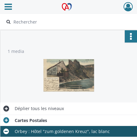
Ouvrir le menu déroulant
Archives Alsace - Colmar
1 media
Déplier
tous les niveaux
Cartes Postales
Orbey : Hôtel "zum goldenen Kreuz", lac blanc