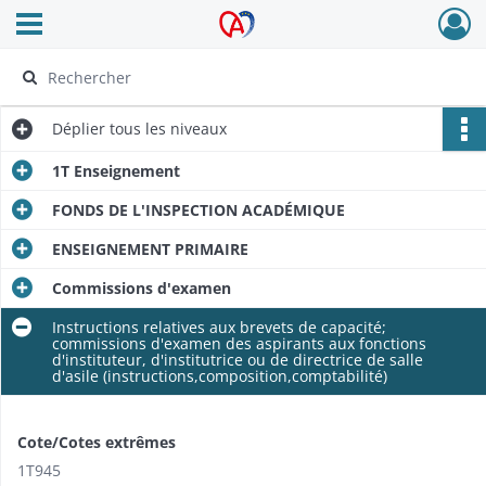
Ouvrir le menu déroulant
Archives Alsace - Colmar
Déplier
tous les niveaux
1T Enseignement
FONDS DE L'INSPECTION ACADÉMIQUE
ENSEIGNEMENT PRIMAIRE
Commissions d'examen
Instructions relatives aux brevets de capacité;
commissions d'examen des aspirants aux fonctions
d'instituteur, d'institutrice ou de directrice de salle
d'asile (instructions,composition,comptabilité)
Cote/Cotes extrêmes
1T945