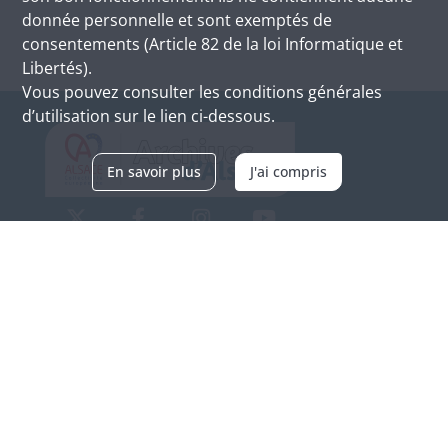
donnée personnelle et sont exemptés de
consentements (Article 82 de la loi Informatique et
Libertés).
Vous pouvez consulter les conditions générales
d’utilisation sur le lien ci-dessous.
En savoir plus
J'ai compris
Archives d'Alsace - Site de Colmar
Bâtiment M / Cité administrative
3, rue Fleischhauer
F-68026 COLMAR
(+33) 3 89 21 97 00
Nous contacter