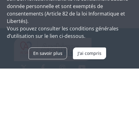
donnée personnelle et sont exemptés de
consentements (Article 82 de la loi Informatique et
Libertés).
Vous pouvez consulter les conditions générales
d’utilisation sur le lien ci-dessous.
En savoir plus
J'ai compris
Archives d'Alsace - Site de Colmar
Bâtiment M / Cité administrative
3, rue Fleischhauer
F-68026 COLMAR
(+33) 3 89 21 97 00
Nous contacter