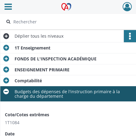
Ouvrir le menu déroulant
Archives Alsace - Colmar
Déplier
tous les niveaux
1T Enseignement
FONDS DE L'INSPECTION ACADÉMIQUE
ENSEIGNEMENT PRIMAIRE
Comptabilité
Budgets des dépenses de l'instruction primaire à la
charge du département
Cote/Cotes extrêmes
1T1084
Date