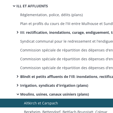
ILL ET AFFLUENTS
Réglementation, police, délits (plans)
III: rectification, inondations, curage, endiguement, travaux de défense et d'aménagement des rives, canaux de décharge des eaux
Blindt et petits affluents de l'Ill: inondations, rectification, curage, travaux de défense et d'aménagement des rives, endiguement (p
Irrigation, syndicats d'irrigation (plans)
Moulins, usines, canaux usiniers (plans)
Altkirch et Carspach
Bergheim, Bettendorf, Bettlach,Brunstatt, Colmar