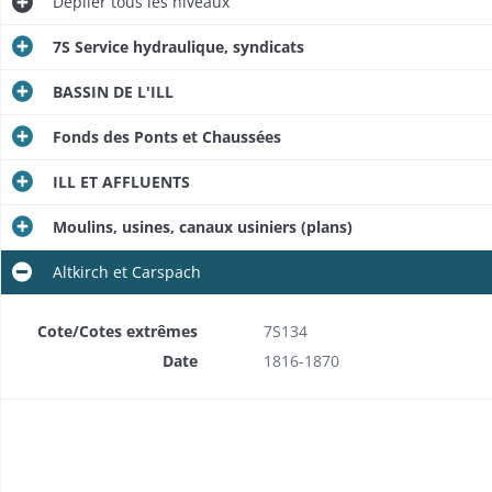
Déplier
tous les niveaux
7S Service hydraulique, syndicats
BASSIN DE L'ILL
Plan et profils du cours de l'III entre Mulhouse et Sundhoffen
Fonds des Ponts et Chaussées
 (plans)
Syndicat communal pour le redressement et l'endiguement de l'III dans la banlieue de Horbourg
ILL ET AFFLUENTS
Commission spéciale de répartition des dépenses d'endiguement de l'Ill créée en 1823 et syndicats pour le redressement et l'endiguement de l'lll créés en 1839
Moulins, usines, canaux usiniers (plans)
Commission spéciale de répartition des dépenses d'endiguement de l'Ill créée en 1823 et syndicats pour le redressement et l'endiguement de l'lll créés en 1839: 4e arrondissement du syndicat pour le redressement et l'endiguement de l'III: organisation, activités, comptabilité (plans)
Altkirch et Carspach
Commission spéciale de répartition des dépenses d'endiguement de l'Ill créée en 1823 et syndicats pour le redressement et l'endiguement de l'lll créés en 1839: 5e arrondissement du syndicat pour le redressement et l'endiguement de l'lll: activités, comptabilité (plans)
Cote/Cotes extrêmes
7S134
lans)
Date
1816-1870