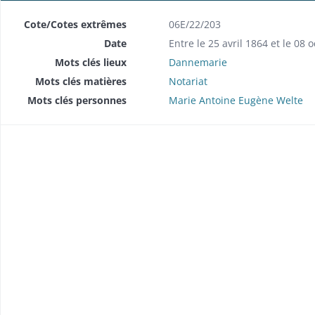
Cote/Cotes extrêmes
06E/22/203
Date
Entre le 25 avril 1864 et le 08 
Mots clés lieux
Dannemarie
Mots clés matières
Notariat
Mots clés personnes
Marie Antoine Eugène Welte
Répertoire chronologique Me Joseph Antoine Welte, 16 mars - 3 décembre 1852 Répertoire chronologique Me Marie Antoine Eugène Welte, 24 janvier -17 juin 1854
te