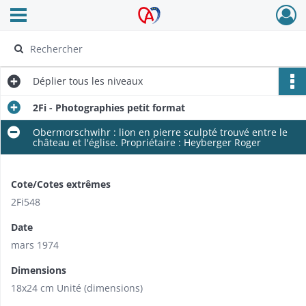
Ouvrir le menu déroulant
Archives Alsace - Colmar
Déplier
tous les niveaux
2Fi - Photographies petit format
Obermorschwihr : lion en pierre sculpté trouvé entre le
château et l'église. Propriétaire : Heyberger Roger
Cote/Cotes extrêmes
2Fi548
Date
mars 1974
Dimensions
18x24 cm Unité (dimensions)