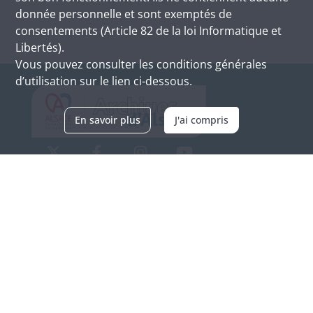
donnée personnelle et sont exemptés de
consentements (Article 82 de la loi Informatique et
Libertés).
Vous pouvez consulter les conditions générales
d’utilisation sur le lien ci-dessous.
En savoir plus
J'ai compris
Archives d'Alsace - Site de Colmar
Bâtiment M / Cité administrative
3, rue Fleischhauer
F-68026 COLMAR
(+33) 3 89 21 97 00
Nous contacter