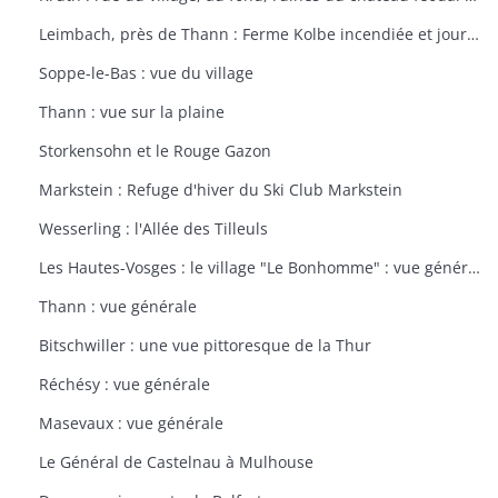
Leimbach, près de Thann : Ferme Kolbe incendiée et journellement bombardée avec les dépendances en ruines
Soppe-le-Bas : vue du village
Thann : vue sur la plaine
Storkensohn et le Rouge Gazon
Markstein : Refuge d'hiver du Ski Club Markstein
Wesserling : l'Allée des Tilleuls
Les Hautes-Vosges : le village "Le Bonhomme" : vue générale
Thann : vue générale
Bitschwiller : une vue pittoresque de la Thur
Réchésy : vue générale
Masevaux : vue générale
Le Général de Castelnau à Mulhouse