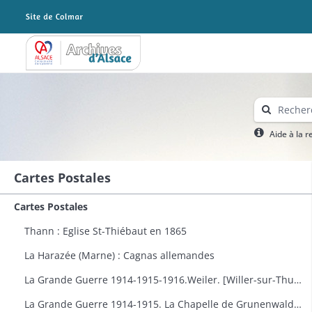
Archives Alsace - Colmar
Aide à la 
Cartes Postales
Cartes Postales
Thann : Eglise St-Thiébaut en 1865
La Harazée (Marne) : Cagnas allemandes
La Grande Guerre 1914-1915-1916.Weiler. [Willer-sur-Thur] : vue générale
La Grande Guerre 1914-1915. La Chapelle de Grunenwald près de Uderdersept habillés en soldat tenant un fusil. Dessin par Delalain.