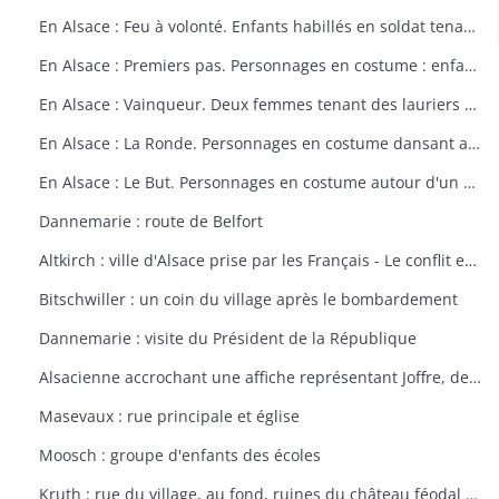
En Alsace : Feu à volonté. Enfants habillés en soldat tenant un fusil. Dessin par Delalain.
En Alsace : Premiers pas. Personnages en costume : enfant allant vers le drapeau français. Dessin par Delalain.
En Alsace : Vainqueur. Deux femmes tenant des lauriers et un homme en costume. Dessin par Delalain.
En Alsace : La Ronde. Personnages en costume dansant autour du drapeau français. Dessin par Delalain.
En Alsace : Le But. Personnages en costume autour d'un drapeau français. Dessin par Delalain
Dannemarie : route de Belfort
Altkirch : ville d'Alsace prise par les Français - Le conflit européen en 1914
Bitschwiller : un coin du village après le bombardement
Dannemarie : visite du Président de la République
Alsacienne accrochant une affiche représentant Joffre, dessin de Th. CROY
Masevaux : rue principale et église
Moosch : groupe d'enfants des écoles
Kruth : rue du village, au fond, ruines du château féodal de Wildenstein