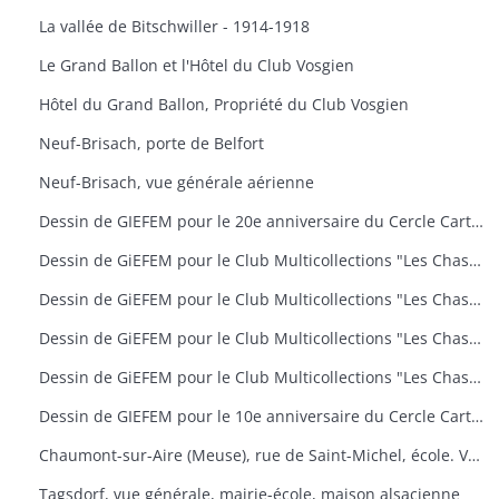
La vallée de Bitschwiller - 1914-1918
Le Grand Ballon et l'Hôtel du Club Vosgien
Hôtel du Grand Ballon, Propriété du Club Vosgien
Neuf-Brisach, porte de Belfort
Neuf-Brisach, vue générale aérienne
Dessin de GIEFEM pour le 20e anniversaire du Cercle Cartophile de Thann et de la Vallée de la Thur. 25-26 novembre 2006. carte n° 17
Dessin de GiEFEM pour le Club Multicollections "Les Chasseurs d'Images", Mulhouse. Carte n° 19 : "50 ans de carnaval à Mulhouse
Dessin de GiEFEM pour le Club Multicollections "Les Chasseurs d'Images", Mulhouse. Carte n° 20 : "L'univers de Tintin
Dessin de GiEFEM pour le Club Multicollections "Les Chasseurs d'Images", Mulhouse. Carte n° 17 : "Nounours a Cent ans
Dessin de GiEFEM pour le Club Multicollections "Les Chasseurs d'Images". Mulhouse. Carte n° 15
Dessin de GIEFEM pour le 10e anniversaire du Cercle Cartophile de Thann et de la Vallée de la Thur. Novembre 1997
Chaumont-sur-Aire (Meuse), rue de Saint-Michel, école. Vue d'une carte postale pour l'exposition de cartes postales anciennes (11 octobre 2009)
Tagsdorf, vue générale, mairie-école, maison alsacienne