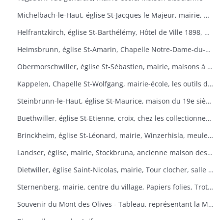
Michelbach-le-Haut, église St-Jacques le Majeur, mairie, maison 1832, fontaine, fête du pain
Helfrantzkirch, église St-Barthélémy, Hôtel de Ville 1898, maison alsacienne
Heimsbrunn, église St-Amarin, Chapelle Notre-Dame-du-Chêne, Maison Ste-Anne, mairie
Obermorschwiller, église St-Sébastien, mairie, maisons à colombages
Kappelen, Chapelle St-Wolfgang, mairie-école, les outils d'antan, chez le collectionneur de tracteurs
Steinbrunn-le-Haut, église St-Maurice, maison du 19e siècle, vue générale
Buethwiller, église St-Etienne, croix, chez les collectionneurs
Brinckheim, église St-Léonard, mairie, Winzerhisla, meule 1597, moulin
Landser, église, mairie, Stockbruna, ancienne maison des sœurs, Monastère St-Alphonse
Dietwiller, église Saint-Nicolas, mairie, Tour clocher, salle des fêtes
Sternenberg, mairie, centre du village, Papiers folies, Trotta Hisla
Souvenir du Mont des Olives - Tableau, représentant la Mort, à l'entrée du dortoir peint par Père M. Joseph (Baron de Géramb, général autrichien, mort en 1848 comme procurateur des Trappistes).