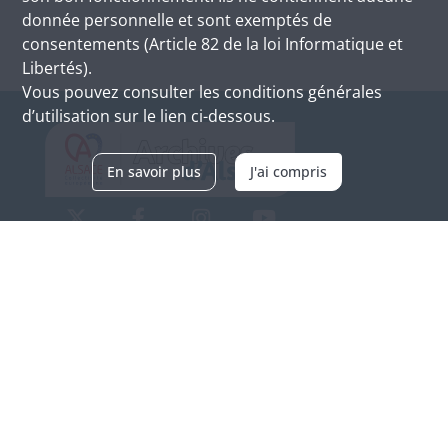
donnée personnelle et sont exemptés de
consentements (Article 82 de la loi Informatique et
Libertés).
Vous pouvez consulter les conditions générales
d’utilisation sur le lien ci-dessous.
En savoir plus
J'ai compris
Archives d'Alsace - Site de Colmar
Bâtiment M / Cité administrative
3, rue Fleischhauer
F-68026 COLMAR
(+33) 3 89 21 97 00
Nous contacter