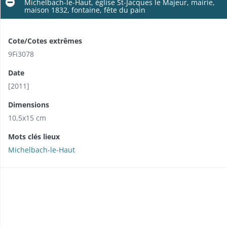
Michelbach-le-Haut, église St-Jacques le Majeur, mairie,
maison 1832, fontaine, fête du pain
Cote/Cotes extrêmes
9Fi3078
Date
[2011]
Dimensions
10,5x15 cm
Mots clés lieux
Michelbach-le-Haut