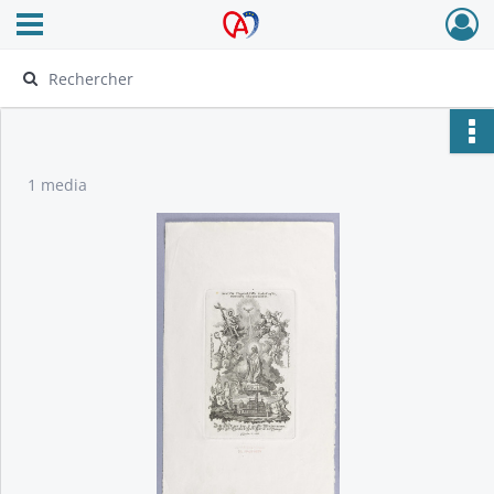
Ouvrir le menu déroulant
Archives Alsace - Colmar
1 media