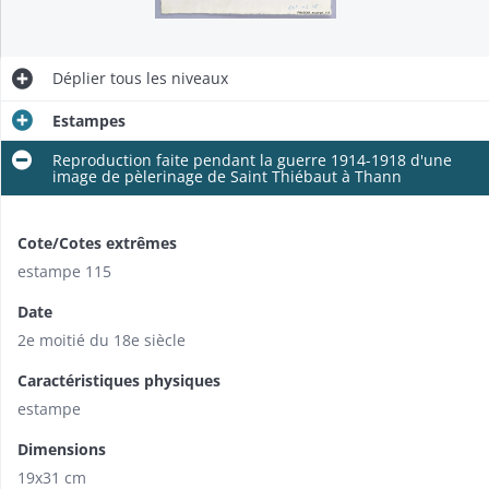
Déplier
tous les niveaux
Estampes
Reproduction faite pendant la guerre 1914-1918 d'une
image de pèlerinage de Saint Thiébaut à Thann
Cote/Cotes extrêmes
estampe 115
Date
2e moitié du 18e siècle
Caractéristiques physiques
estampe
Dimensions
19x31 cm