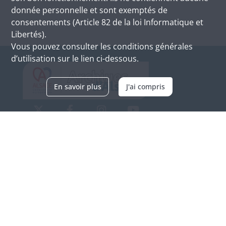
donnée personnelle et sont exemptés de
consentements (Article 82 de la loi Informatique et
Libertés).
Vous pouvez consulter les conditions générales
d’utilisation sur le lien ci-dessous.
En savoir plus
J'ai compris
Archives d'Alsace - Site de Colmar
Bâtiment M / Cité administrative
3, rue Fleischhauer
F-68026 COLMAR
(+33) 3 89 21 97 00
Nous contacter