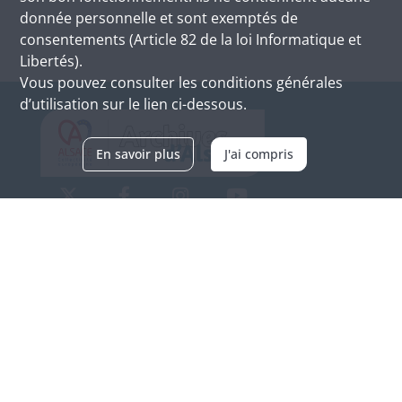
donnée personnelle et sont exemptés de
consentements (Article 82 de la loi Informatique et
Libertés).
Vous pouvez consulter les conditions générales
d’utilisation sur le lien ci-dessous.
En savoir plus
J'ai compris
Archives d'Alsace - Site de Colmar
Bâtiment M / Cité administrative
3, rue Fleischhauer
F-68026 COLMAR
(+33) 3 89 21 97 00
Nous contacter