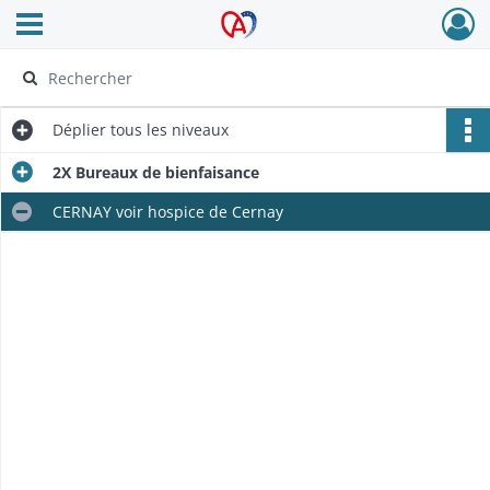
Ouvrir le menu déroulant
Archives Alsace - Colmar
Déplier
tous les niveaux
2X Bureaux de bienfaisance
CERNAY voir hospice de Cernay