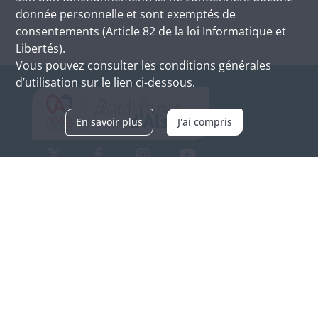
donnée personnelle et sont exemptés de
consentements (Article 82 de la loi Informatique et
Libertés).
Vous pouvez consulter les conditions générales
d’utilisation sur le lien ci-dessous.
En savoir plus
J'ai compris
Archives d'Alsace - Site de Colmar
Bâtiment M / Cité administrative
3, rue Fleischhauer
F-68026 COLMAR
(+33) 3 89 21 97 00
Nous contacter