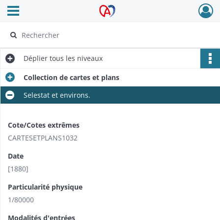
Ouvrir le menu déroulant
Archives Alsace - Colmar
Déplier
tous les niveaux
Collection de cartes et plans
Selestat et environs.
Cote/Cotes extrêmes
CARTESETPLANS1032
Date
[1880]
Particularité physique
1/80000
Modalités d'entrées