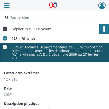
Ouvrir le menu déroulant
Archives Alsace - Colmar
Déplier
tous les niveaux
12Fi - Affiches
Evreux, Archives Départementales de l'Eure : exposition
"File la laine. Deux siècles d'industrie textile dans l'Eure.
(XVIIIe-Xxe siècles). Du 2 décembre 2009 au 27 février
2010
Cote/Cotes extrêmes
12 Fi815
Date
2009
Description physique