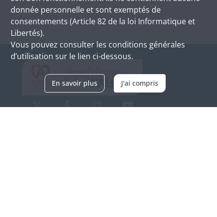
donnée personnelle et sont exemptés de
consentements (Article 82 de la loi Informatique et
Libertés).
Vous pouvez consulter les conditions générales
d’utilisation sur le lien ci-dessous.
En savoir plus
J'ai compris
Archives d'Alsace - Site de Colmar
Bâtiment M / Cité administrative
3, rue Fleischhauer
F-68026 COLMAR
(+33) 3 89 21 97 00
Nous contacter