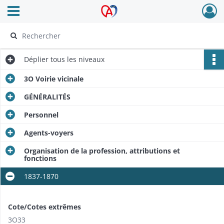
Ouvrir le menu déroulant
Archives Alsace - Colmar
Déplier
tous les niveaux
3O Voirie vicinale
GÉNÉRALITÉS
Personnel
Agents-voyers
Organisation de la profession, attributions et
fonctions
1837-1870
Cote/Cotes extrêmes
3O33