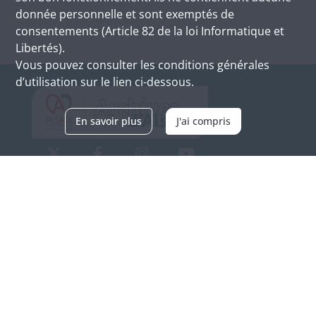
donnée personnelle et sont exemptés de
consentements (Article 82 de la loi Informatique et
Libertés).
Vous pouvez consulter les conditions générales
d’utilisation sur le lien ci-dessous.
En savoir plus
J'ai compris
Archives d'Alsace - Site de Colmar
Bâtiment M / Cité administrative
3, rue Fleischhauer
F-68026 COLMAR
(+33) 3 89 21 97 00
Nous contacter