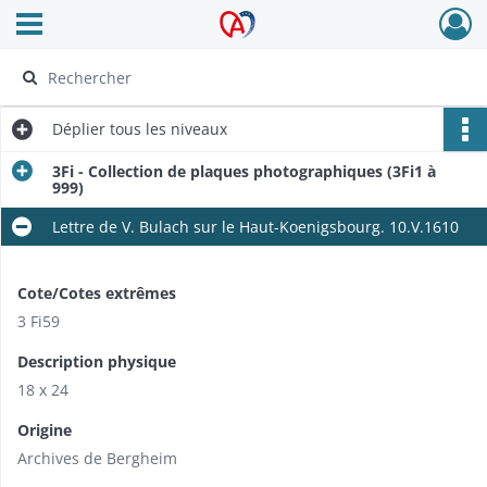
Ouvrir le menu déroulant
Archives Alsace - Colmar
Déplier
tous les niveaux
3Fi - Collection de plaques photographiques (3Fi1 à
999)
Lettre de V. Bulach sur le Haut-Koenigsbourg. 10.V.1610
Cote/Cotes extrêmes
3 Fi59
Description physique
18 x 24
Origine
Archives de Bergheim