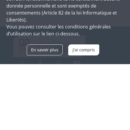
donnée personnelle et sont exemptés de
consentements (Article 82 de la loi Informatique et
Libertés).
Vous pouvez consulter les conditions générales
d’utilisation sur le lien ci-dessous.
En savoir plus
J'ai compris
Archives d'Alsace - Site de Colmar
Bâtiment M / Cité administrative
3, rue Fleischhauer
F-68026 COLMAR
(+33) 3 89 21 97 00
Nous contacter