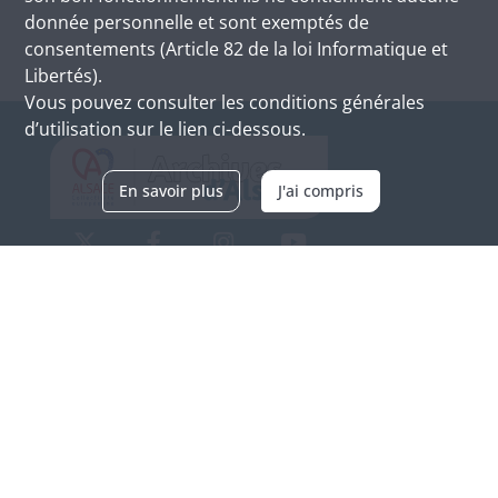
donnée personnelle et sont exemptés de
consentements (Article 82 de la loi Informatique et
Libertés).
Vous pouvez consulter les conditions générales
d’utilisation sur le lien ci-dessous.
En savoir plus
J'ai compris
Archives d'Alsace - Site de Colmar
Bâtiment M / Cité administrative
3, rue Fleischhauer
F-68026 COLMAR
(+33) 3 89 21 97 00
Nous contacter