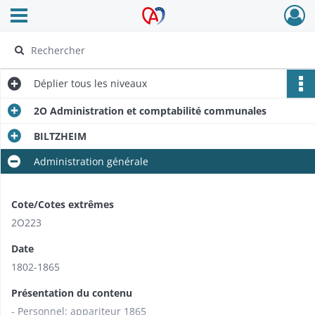
Ouvrir le menu déroulant
Archives Alsace - Colmar
Déplier
tous les niveaux
2O Administration et comptabilité communales
BILTZHEIM
Administration générale
Cote/Cotes extrêmes
2O223
Date
1802-1865
Présentation du contenu
- Personnel: appariteur 1865