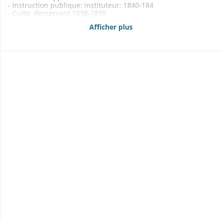
- Instruction publique: instituteur; 1840-184
- Culte: desservant 1838-1839
- Aide aux indigents 1854-1855
Afficher plus
- Contentieux 1802-1834