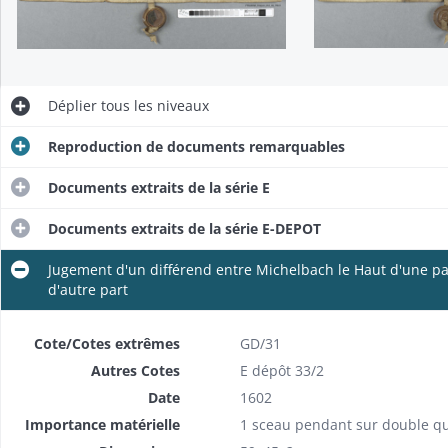
Déplier
tous les niveaux
Reproduction de documents remarquables
Documents extraits de la série E
Documents extraits de la série E-DEPOT
Indulgences à ceux qui visiteront la chapelle Saint-Jacques de Réguisheim
Jugement d'un différend entre Michelbach le Haut d'une par
d'autre part
Jugement d'un différend entre Michelbach le Haut d'une part, Attenschwiller, Ranspach le Bas et Michelbach le Bas d'autre part
Cote/Cotes extrêmes
GD/31
Autres Cotes
E dépôt 33/2
Affiche annonçant la remise du titre de docteur en théologie à Martin Seckler, curé de Ribeauvillé
Date
1602
"Propempticon" (louange) à la gloire de Ribeauvillé par Martin Seckler, curé de Ribeauvillé
Importance matérielle
1 sceau pendant sur double qu