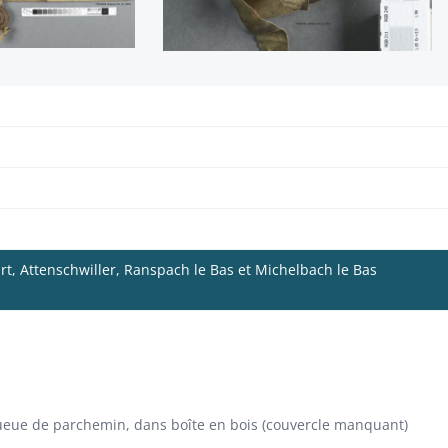
t, Attenschwiller, Ranspach le Bas et Michelbach le Bas
eue de parchemin, dans boîte en bois (couvercle manquant)