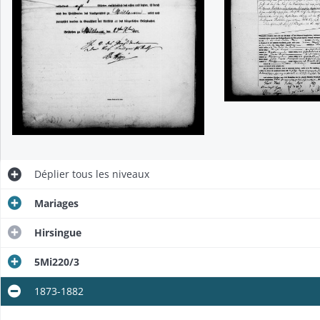
Déplier
tous les niveaux
Mariages
Hirsingue
5Mi220/3
1873-1882