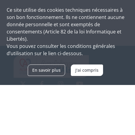
Ce site utilise des
cookies
techniques nécessaires à
son bon fonctionnement. Ils ne contiennent aucune
donnée personnelle et sont exemptés de
consentements (Article 82 de la loi Informatique et
Libertés).
Vous pouvez consulter les conditions générales
d’utilisation sur le lien ci-dessous.
En savoir plus
J'ai compris
Archives d'Alsace - Site de Colmar
Bâtiment M / Cité administrative
3, rue Fleischhauer
F-68026 COLMAR
(+33) 3 89 21 97 00