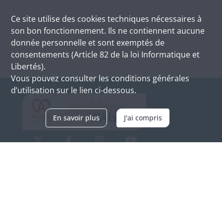
Ce site utilise des
cookies
techniques nécessaires à
son bon fonctionnement. Ils ne contiennent aucune
donnée personnelle et sont exemptés de
consentements (Article 82 de la loi Informatique et
Libertés).
Vous pouvez consulter les conditions générales
d’utilisation sur le lien ci-dessous.
En savoir plus
J'ai compris
Archives d'Alsace - Site de Colmar
Bâtiment M / Cité administrative
3, rue Fleischhauer
F-68026 COLMAR
(+33) 3 89 21 97 00