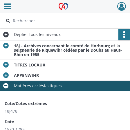
Ouvrir le menu déroulant
Archives Alsace - Colmar
Déplier
tous les niveaux
18J - Archives concernant le comté de Horbourg et la
seigneurie de Riquewihr cédées par le Doubs au Haut-
Rhin en 1955
TITRES LOCAUX
APPENWIHR
Matières ecclésiastiques
Cote/Cotes extrêmes
18J478
Date
1570-1785