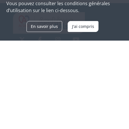
Vous pouvez consulter les conditions générales
d’utilisation sur le lien ci-dessous.
En savoir plus
J'ai compris
Archives d'Alsace - Site de Colmar
Bâtiment M / Cité administrative
3, rue Fleischhauer
F-68026 COLMAR
(+33) 3 89 21 97 00
Nous contacter
Horaires d'ouverture
Du mardi au vendredi