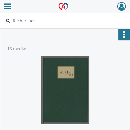
Ouvrir le menu déroulant
Archives Alsace - Colmar
16 medias