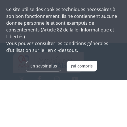
Ce site utilise des
cookies
techniques nécessaires à
son bon fonctionnement. Ils ne contiennent aucune
donnée personnelle et sont exemptés de
consentements (Article 82 de la loi Informatique et
Libertés).
Vous pouvez consulter les conditions générales
d’utilisation sur le lien ci-dessous.
En savoir plus
J'ai compris
Archives d'Alsace - Site de Colmar
Bâtiment M / Cité administrative
3, rue Fleischhauer
F-68026 COLMAR
(+33) 3 89 21 97 00