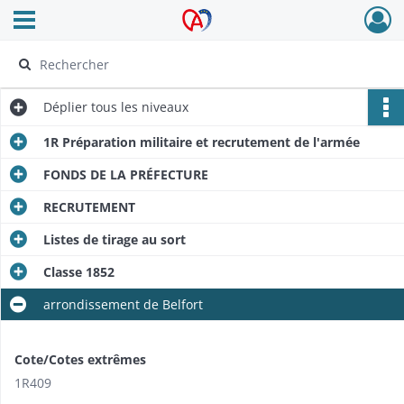
Ouvrir le menu déroulant
Archives Alsace - Colmar
Déplier
tous les niveaux
1R Préparation militaire et recrutement de l'armée
FONDS DE LA PRÉFECTURE
RECRUTEMENT
Listes de tirage au sort
Classe 1852
arrondissement de Belfort
Cote/Cotes extrêmes
1R409