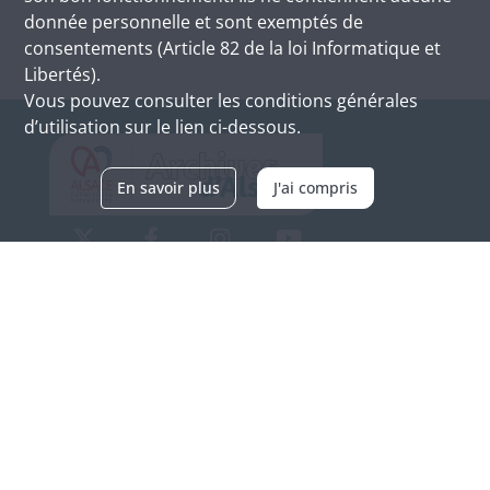
donnée personnelle et sont exemptés de
consentements (Article 82 de la loi Informatique et
Libertés).
Vous pouvez consulter les conditions générales
d’utilisation sur le lien ci-dessous.
En savoir plus
J'ai compris
Archives d'Alsace - Site de Colmar
Bâtiment M / Cité administrative
3, rue Fleischhauer
F-68026 COLMAR
(+33) 3 89 21 97 00
Nous contacter