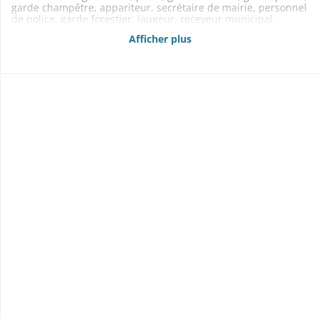
garde champêtre, appariteur, secrétaire de mairie, personnel
de police, garde forestier, jaugeur, receveur municipal,
sapeur-pompier 1801-1868
Afficher plus
- Instruction publique: personnel enseignant 1805-1857
1838-1839: réunion de l'instruction primaire supérieure et de
l'instruction élémentaire
- Culte: desservant, rabbin 1809-1862
- Assistance publique: aide aux indigents (1831-1855);
fourniture de soins et médicaments aux indigents malades
(1842); subventions à la caisse de secours des israélites (1854)
1831-1855
- Contentieux 1805-1869
1832-1858: indemnisation des juifs victimes des émeutes de
1832
- Police: défense de jeter des immondices dans le ruisseau
1851