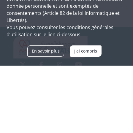
donnée personnelle et sont exemptés de
consentements (Article 82 de la loi Informatique et
Libertés).
Vous pouvez consulter les conditions générales
d’utilisation sur le lien ci-dessous.
En savoir plus
J'ai compris
Archives d'Alsace - Site de Colmar
Bâtiment M / Cité administrative
3, rue Fleischhauer
F-68026 COLMAR
(+33) 3 89 21 97 00
Nous contacter