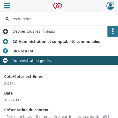
Ouvrir le menu déroulant
Archives Alsace - Colmar
Déplier
tous les niveaux
2O Administration et comptabilité communales
BERGHEIM
Administration générale
Cote/Cotes extrêmes
2O172
Date
1801-1869
Présentation du contenu
- Personnel: sage-femme, pâtre, garde-chevaux, garde-pêche,