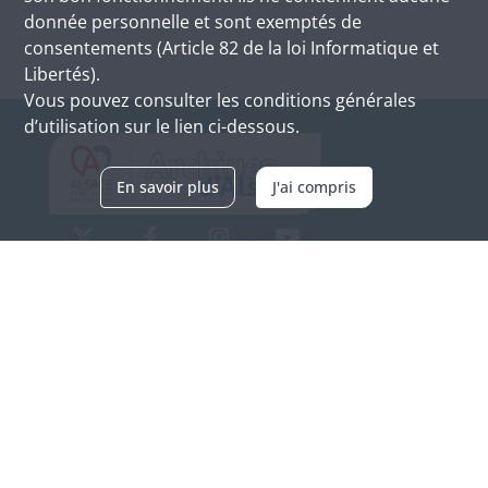
donnée personnelle et sont exemptés de
consentements (Article 82 de la loi Informatique et
Libertés).
Vous pouvez consulter les conditions générales
d’utilisation sur le lien ci-dessous.
En savoir plus
J'ai compris
Archives d'Alsace - Site de Colmar
Bâtiment M / Cité administrative
3, rue Fleischhauer
F-68026 COLMAR
(+33) 3 89 21 97 00
Nous contacter