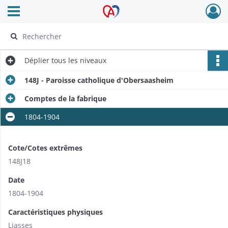
Ouvrir le menu déroulant
Archives Alsace - Colmar
Déplier
tous les niveaux
148J - Paroisse catholique d'Obersaasheim
Comptes de la fabrique
1804-1904
Cote/Cotes extrêmes
148J18
Date
1804-1904
Caractéristiques physiques
Liasses