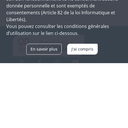
donnée personnelle et sont exemptés de
consentements (Article 82 de la loi Informatique et
Libertés).
Vous pouvez consulter les conditions générales
d’utilisation sur le lien ci-dessous.
En savoir plus
J'ai compris
Archives d'Alsace - Site de Colmar
Bâtiment M / Cité administrative
3, rue Fleischhauer
F-68026 COLMAR
(+33) 3 89 21 97 00
Nous contacter