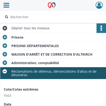
Ouvrir le menu déroulant
Archives Alsace - Colmar
Déplier
tous les niveaux
Prisons
PRISONS DÉPARTEMENTALES
MAISON D'ARRÊT ET DE CORRECTION D'ALTKIRCH
Administration, comptabilité
Réclamations de détenus, dénonciations d'abus et de
désordres
Cote/Cotes extrêmes
Y663
Date