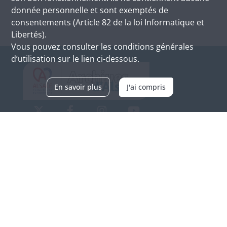
donnée personnelle et sont exemptés de
consentements (Article 82 de la loi Informatique et
Libertés).
Vous pouvez consulter les conditions générales
d’utilisation sur le lien ci-dessous.
En savoir plus
J'ai compris
Archives d'Alsace - Site de Colmar
Bâtiment M / Cité administrative
3, rue Fleischhauer
F-68026 COLMAR
(+33) 3 89 21 97 00
Nous contacter