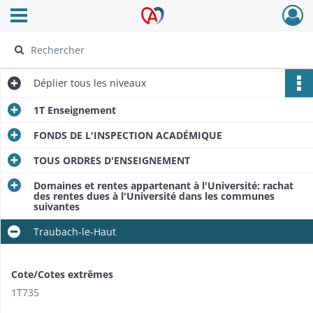
Ouvrir le menu déroulant
Archives Alsace - Colmar
Déplier
tous les niveaux
1T Enseignement
FONDS DE L'INSPECTION ACADÉMIQUE
TOUS ORDRES D'ENSEIGNEMENT
Domaines et rentes appartenant à l'Université: rachat
des rentes dues à l'Université dans les communes
suivantes
Traubach-le-Haut
Cote/Cotes extrêmes
1T735