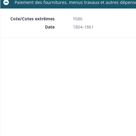
Paiement des fournitures, menus travaux et autres dépens
Cote/Cotes extrêmes
Y686
Date
1804-1861
Rapports mensuels du sous-préfet sur la situation de la prison
Réclamations de détenus, dénonciations d'abus et de désordres
Rapports sur des évasions et tentatives d'évasion, mesures préventives
Rapports sur la situation sanitaire, prévention des maladies, soins aux détenus malades
Travail des détenus: organisation, versement au compte du département d'une partie du produit
Adjudication de la fourniture de pain, soupe et paille aux détenus