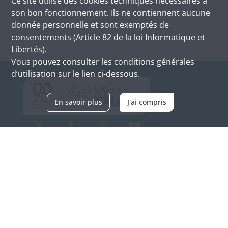
Ce site utilise des
cookies
techniques nécessaires à
son bon fonctionnement. Ils ne contiennent aucune
donnée personnelle et sont exemptés de
consentements (Article 82 de la loi Informatique et
Libertés).
Vous pouvez consulter les conditions générales
d’utilisation sur le lien ci-dessous.
En savoir plus
J'ai compris
Archives d'Alsace - Site de Colmar
Bâtiment M / Cité administrative
3, rue Fleischhauer
F-68026 COLMAR
(+33) 3 89 21 97 00