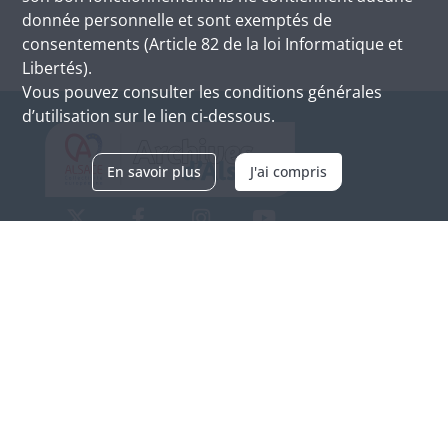
donnée personnelle et sont exemptés de
consentements (Article 82 de la loi Informatique et
Libertés).
Vous pouvez consulter les conditions générales
d’utilisation sur le lien ci-dessous.
En savoir plus
J'ai compris
Archives d'Alsace - Site de Colmar
Bâtiment M / Cité administrative
3, rue Fleischhauer
F-68026 COLMAR
(+33) 3 89 21 97 00
Nous contacter