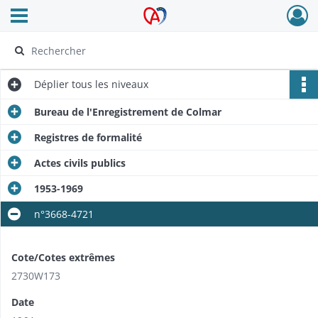
Ouvrir le menu déroulant
Archives Alsace - Colmar
Déplier
tous les niveaux
Bureau de l'Enregistrement de Colmar
Registres de formalité
Actes civils publics
1953-1969
n°3668-4721
Cote/Cotes extrêmes
2730W173
Date