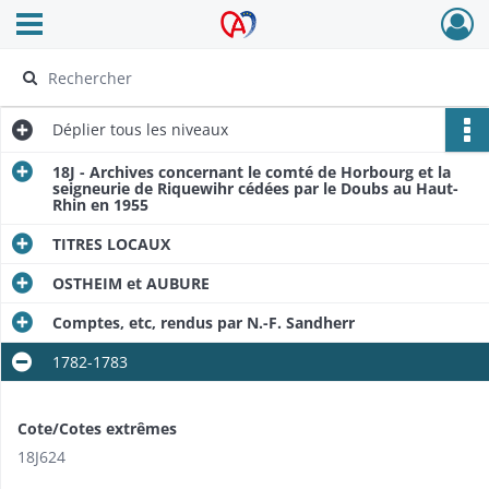
Ouvrir le menu déroulant
Archives Alsace - Colmar
Déplier
tous les niveaux
18J - Archives concernant le comté de Horbourg et la
seigneurie de Riquewihr cédées par le Doubs au Haut-
Rhin en 1955
TITRES LOCAUX
OSTHEIM et AUBURE
Comptes, etc, rendus par N.-F. Sandherr
1782-1783
Cote/Cotes extrêmes
18J624