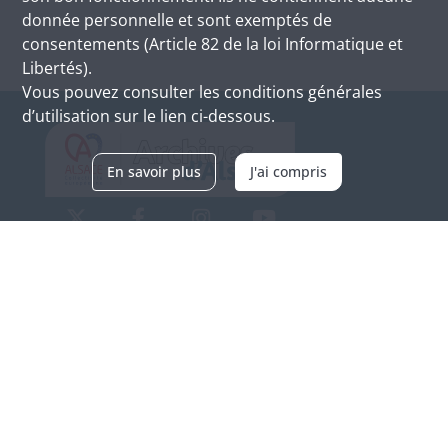
donnée personnelle et sont exemptés de
consentements (Article 82 de la loi Informatique et
Libertés).
Vous pouvez consulter les conditions générales
d’utilisation sur le lien ci-dessous.
En savoir plus
J'ai compris
Archives d'Alsace - Site de Colmar
Bâtiment M / Cité administrative
3, rue Fleischhauer
F-68026 COLMAR
(+33) 3 89 21 97 00
Nous contacter